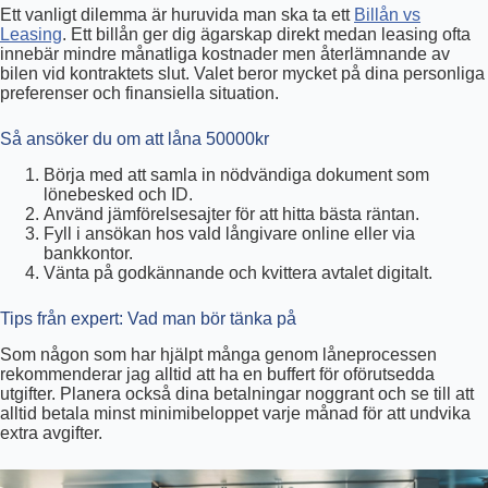
Ett vanligt dilemma är huruvida man ska ta ett
Billån vs
Leasing
. Ett billån ger dig ägarskap direkt medan leasing ofta
innebär mindre månatliga kostnader men återlämnande av
bilen vid kontraktets slut. Valet beror mycket på dina personliga
preferenser och finansiella situation.
Så ansöker du om att låna 50000kr
Börja med att samla in nödvändiga dokument som
lönebesked och ID.
Använd jämförelsesajter för att hitta bästa räntan.
Fyll i ansökan hos vald långivare online eller via
bankkontor.
Vänta på godkännande och kvittera avtalet digitalt.
Tips från expert: Vad man bör tänka på
Som någon som har hjälpt många genom låneprocessen
rekommenderar jag alltid att ha en buffert för oförutsedda
utgifter. Planera också dina betalningar noggrant och se till att
alltid betala minst minimibeloppet varje månad för att undvika
extra avgifter.