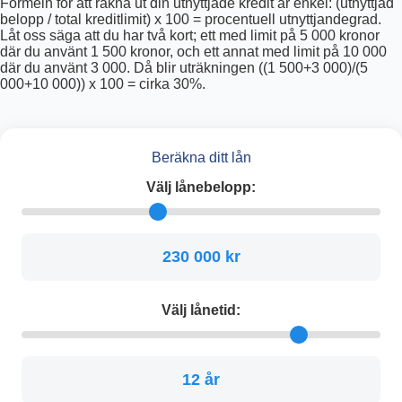
Formeln för att räkna ut din utnyttjade kredit är enkel: (utnyttjad
belopp / total kreditlimit) x 100 = procentuell utnyttjandegrad.
Låt oss säga att du har två kort; ett med limit på 5 000 kronor
där du använt 1 500 kronor, och ett annat med limit på 10 000
där du använt 3 000. Då blir uträkningen ((1 500+3 000)/(5
000+10 000)) x 100 = cirka 30%.
Beräkna ditt lån
Välj lånebelopp:
230 000 kr
Välj lånetid:
12 år