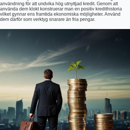
användning för att undvika hög utnyttjad kredit. Genom att
använda dem klokt konstruerar man en positiv kredithistoria
vilket gynnar ens framtida ekonomiska möjligheter. Använd
dem därför som verktyg snarare än fria pengar.