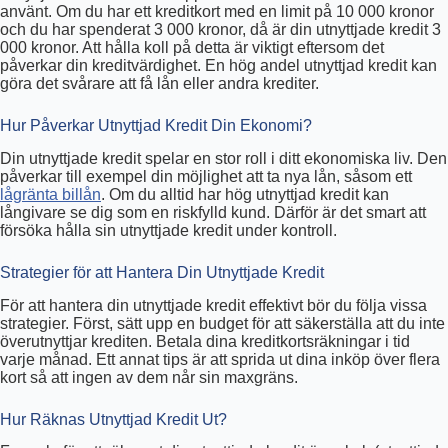
använt. Om du har ett kreditkort med en limit på 10 000 kronor
och du har spenderat 3 000 kronor, då är din utnyttjade kredit 3
000 kronor. Att hålla koll på detta är viktigt eftersom det
påverkar din kreditvärdighet. En hög andel utnyttjad kredit kan
göra det svårare att få lån eller andra krediter.
Hur Påverkar Utnyttjad Kredit Din Ekonomi?
Din utnyttjade kredit spelar en stor roll i ditt ekonomiska liv. Den
påverkar till exempel din möjlighet att ta nya lån, såsom ett
lågränta billån
. Om du alltid har hög utnyttjad kredit kan
långivare se dig som en riskfylld kund. Därför är det smart att
försöka hålla sin utnyttjade kredit under kontroll.
Strategier för att Hantera Din Utnyttjade Kredit
För att hantera din utnyttjade kredit effektivt bör du följa vissa
strategier. Först, sätt upp en budget för att säkerställa att du inte
överutnyttjar krediten. Betala dina kreditkortsräkningar i tid
varje månad. Ett annat tips är att sprida ut dina inköp över flera
kort så att ingen av dem når sin maxgräns.
Hur Räknas Utnyttjad Kredit Ut?