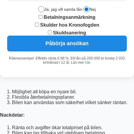
Ja, jag vill samla lån
Nej
Betalningsanmärkning
Skulder hos Kronofogden
Skuldsanering
Påbörja ansökan
Räkneexempel: Effektiv ränta 6.98 %. Ett lån på 200 000 kr kostar 2 032
kr/månad i 12 år. Läs mer
här
.
Möjlighet att köpa en nyare bil.
Flexibla återbetalningsplaner.
Bilen kan användas som säkerhet vilket sänker räntan.
Nackdelar:
Ränta och avgifter ökar totalpriset på bilen.
Bilen kan tas tillbaka vid utebliven betalning.