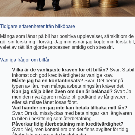
Tidigare erfarenheter från bilköpare
Många som lånar på bil har positiva upplevelser, särskilt om de
gör sin forskning i förväg. Jag minns när jag köpte min första bil;
valet av rätt lån gjorde processen smidig och stressfri.
Vanliga frågor om billån
Vilka är de vanligaste kraven för ett billån?
Svar: Stabil
inkomst och god kreditvärdighet är vanliga krav.
Måste jag ha en kontantinsats?
Svar: Det beror på
typen av lån, men många avbetalningslån kräver det.
Kan jag sälja bilen även om den är belånad?
Svar: Ja,
men den nya ägaren måste bli godkänd av långivaren,
eller så måste lånet lösas först.
Vad händer om jag inte kan betala tillbaka mitt lån?
Svar: Om du misslyckas med betalningar kan långivaren
ta bilen i besittning som återbetalning.
Påverkar tidig återbetalning min kreditvärdighet?
Svar: Nej, men kontrollera om det finns avgifter för tidig
återbetalning innan du beslutar dig.