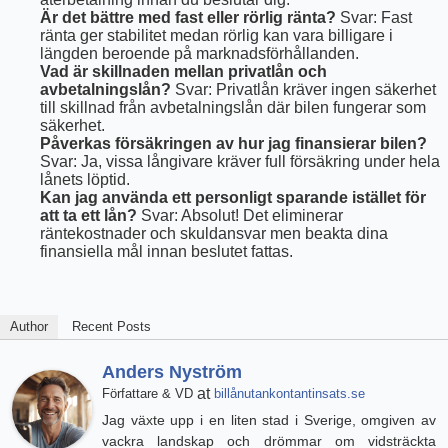
Är det bättre med fast eller rörlig ränta?
Svar: Fast
ränta ger stabilitet medan rörlig kan vara billigare i
längden beroende på marknadsförhållanden.
Vad är skillnaden mellan privatlån och
avbetalningslån?
Svar: Privatlån kräver ingen säkerhet
till skillnad från avbetalningslån där bilen fungerar som
säkerhet.
Påverkas försäkringen av hur jag finansierar bilen?
Svar: Ja, vissa långivare kräver full försäkring under hela
lånets löptid.
Kan jag använda ett personligt sparande istället för
att ta ett lån?
Svar: Absolut! Det eliminerar
räntekostnader och skuldansvar men beakta dina
finansiella mål innan beslutet fattas.
Author
Recent Posts
Anders Nyström
at
Författare & VD
billånutankontantinsats.se
Jag växte upp i en liten stad i Sverige, omgiven av
vackra landskap och drömmar om vidsträckta