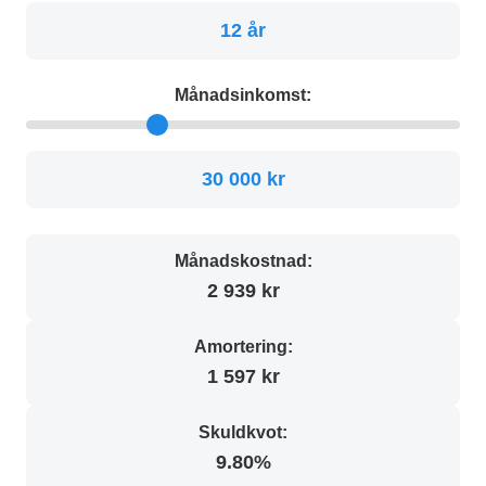
12 år
Månadsinkomst:
30 000 kr
Månadskostnad:
2 939 kr
Amortering:
1 597 kr
Skuldkvot:
9.80%