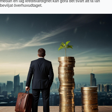
medan en låg kreditvärdighet kan göra det svårt att få lån
beviljat överhuvudtaget.