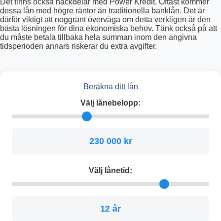
Det finns också nackdelar med Power Kredit. Oftast kommer
dessa lån med högre räntor än traditionella banklån. Det är
därför viktigt att noggrant överväga om detta verkligen är den
bästa lösningen för dina ekonomiska behov. Tänk också på att
du måste betala tillbaka hela summan inom den angivna
tidsperioden annars riskerar du extra avgifter.
Beräkna ditt lån
Välj lånebelopp:
230 000 kr
Välj lånetid:
12 år