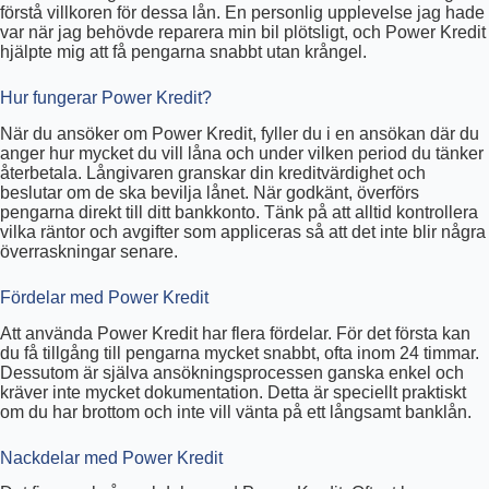
förstå villkoren för dessa lån. En personlig upplevelse jag hade
var när jag behövde reparera min bil plötsligt, och Power Kredit
hjälpte mig att få pengarna snabbt utan krångel.
Hur fungerar Power Kredit?
När du ansöker om Power Kredit, fyller du i en ansökan där du
anger hur mycket du vill låna och under vilken period du tänker
återbetala. Långivaren granskar din kreditvärdighet och
beslutar om de ska bevilja lånet. När godkänt, överförs
pengarna direkt till ditt bankkonto. Tänk på att alltid kontrollera
vilka räntor och avgifter som appliceras så att det inte blir några
överraskningar senare.
Fördelar med Power Kredit
Att använda Power Kredit har flera fördelar. För det första kan
du få tillgång till pengarna mycket snabbt, ofta inom 24 timmar.
Dessutom är själva ansökningsprocessen ganska enkel och
kräver inte mycket dokumentation. Detta är speciellt praktiskt
om du har brottom och inte vill vänta på ett långsamt banklån.
Nackdelar med Power Kredit