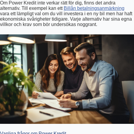
Om Power Kredit inte verkar rätt för dig, finns det andra
alternativ. Till exempel kan ett
Billån betalningsanmärkning
vara ett lämpligt val om du vill investera i en ny bil men har haft
ekonomiska svårigheter tidigare. Varje alternativ har sina egna
villkor och krav som bör undersökas noggrant.
Vanliga frågor om Power Kredit